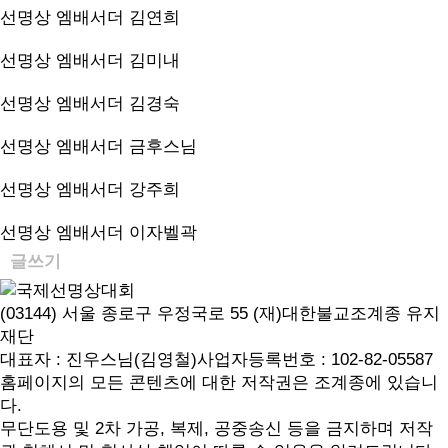
선명상 엠배서더
김연희
선명상 엠배서더
김미내
선명상 엠배서더
김경숙
선명상 엠배서더
금후스님
선명상 엠배서더
강주희
선명상 엠배서더
이자벨곽
글쓰기
(03144) 서울 종로구 우정국로 55 (재)대한불교조계종 유지
재단
대표자 : 진우스님(김영철)
사업자등록번호 : 102-82-05587
홈페이지의 모든 콘텐츠에 대한 저작권은 조계종에 있습니
다.
무단도용 및 2차 가공, 복제, 공중송신 등을 금지하며 저작